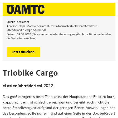
Quelle:
oeamtc.at
Adresse:
https: //www.oeamtc.at/tests/fahrradtest/elastenfahrradtest-
2022/triobike-cargo-51602770
Datum:
09.08.2026 (Da es immer wieder Änderungen gibt, bitte für aktuelle Infos
die Website besuchen.)
Jetzt drucken
Triobike Cargo
eLastenfahrrädertest 2022
Das größte Ärgernis beim Triobike ist der Hauptständer. Er ist zu kurz,
klappt nicht ein, ist schlecht erreichbar und verleiht auch nicht die
beste Standfestigkeit aufgrund der geringen Breite. Auswirkungen hat
das besonders, sollte nur ein Kind auf einer Seite in der Box befördert