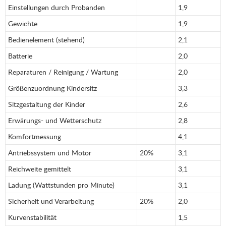
Einstellungen durch Probanden
1,9
Gewichte
1,9
Bedienelement (stehend)
2,1
Batterie
2,0
Reparaturen / Reinigung / Wartung
2,0
Größenzuordnung Kindersitz
3,3
Sitzgestaltung der Kinder
2,6
Erwärungs- und Wetterschutz
2,8
Komfortmessung
4,1
Antriebssystem und Motor
20%
3,1
Reichweite gemittelt
3,1
Ladung (Wattstunden pro Minute)
3,1
Sicherheit und Verarbeitung
20%
2,0
Kurvenstabilität
1,5