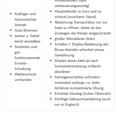
Mittelständers stark
verbesserungswürdig)
Hauptständer zu kurz und zu
Kräftiger und
schmal (unsicherer Stand)
harmonischer
Abdeckung Transportbox nur zur
Antrieb
Seite zu öffnen, daher ist das
Gute Bremsen
Zusteigen der Kinder eingeschränkt
Lenker u. Sattel
großer Wendekreis (links)
leicht einstellbar
Schalter f. Display/Bedienung des
Stufenlos und
Brose-Antriebs erfordert etwas
gut
Gewöhnung
funktionierende
Display etwas klein/je nach
Enviolo-
Sonneneinstrahlung schlecht
Schaltung
abzulesen
Wetterschutz
Fahreigenschaften erfordern
vorhanden
zumindest anfangs v.a. beim
Anfahren konzentrierte Übung
Erhöhter Einstieg (hohes Oberrohr)
Dürftige Gebrauchsanleitung (auch
nur in Englisch)