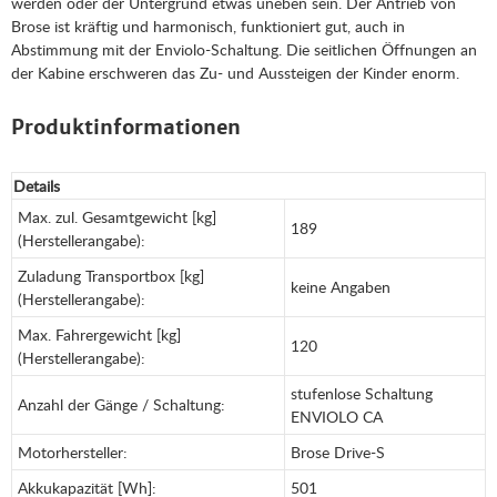
werden oder der Untergrund etwas uneben sein. Der Antrieb von
Brose ist kräftig und harmonisch, funktioniert gut, auch in
Abstimmung mit der Enviolo-Schaltung. Die seitlichen Öffnungen an
der Kabine erschweren das Zu- und Aussteigen der Kinder enorm.
Produktinformationen
Details
Max. zul. Gesamtgewicht [kg]
189
(Herstellerangabe):
Zuladung Transportbox [kg]
keine Angaben
(Herstellerangabe):
Max. Fahrergewicht [kg]
120
(Herstellerangabe):
stufenlose Schaltung
Anzahl der Gänge / Schaltung:
ENVIOLO CA
Motorhersteller:
Brose Drive-S
Akkukapazität [Wh]:
501