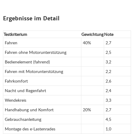
Ergebnisse im Detail
Testkriterium
Gewichtung
Note
Fahren
40%
2,7
Fahren ohne Motorunterstützung
2,5
Bedienelement (fahrend)
3,2
Fahren mit Motorunterstützung
2,2
Fahrkomfort
2,6
Nacht und Regenfahrt
2,4
Wendekreis
3,3
Handhabung und Komfort
20%
2,7
Gebrauchsanleitung
4,5
Montage des e-Lastenrades
1,0