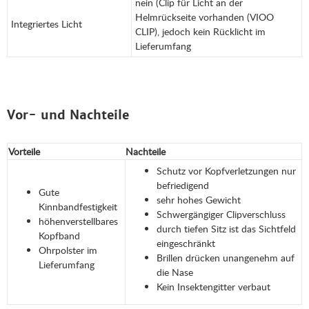
nein (Clip für Licht an der
Helmrückseite vorhanden (VIOO
Integriertes Licht
CLIP), jedoch kein Rücklicht im
Lieferumfang
Vor- und Nachteile
Vorteile
Nachteile
Schutz vor Kopfverletzungen nur
befriedigend
Gute
sehr hohes Gewicht
Kinnbandfestigkeit
Schwergängiger Clipverschluss
höhenverstellbares
durch tiefen Sitz ist das Sichtfeld
Kopfband
eingeschränkt
Ohrpolster im
Brillen drücken unangenehm auf
Lieferumfang
die Nase
Kein Insektengitter verbaut