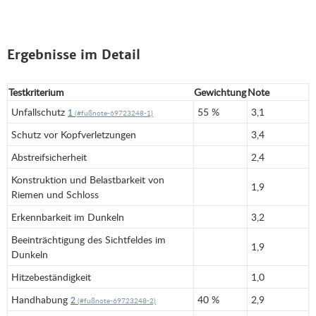
Ergebnisse im Detail
Testkriterium
Gewichtung
Note
Unfallschutz
55 %
3,1
1
Schutz vor Kopfverletzungen
3,4
Abstreifsicherheit
2,4
Konstruktion und Belastbarkeit von
1,9
Riemen und Schloss
Erkennbarkeit im Dunkeln
3,2
Beeinträchtigung des Sichtfeldes im
1,9
Dunkeln
Hitzebeständigkeit
1,0
Handhabung
40 %
2,9
2