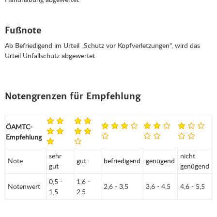
Fußnote
Ab Befriedigend im Urteil „Schutz vor Kopfverletzungen“, wird das
Urteil Unfallschutz abgewertet
Notengrenzen für Empfehlung
ÖAMTC-
Empfehlung
sehr
nicht
Note
gut
befriedigend
genügend
gut
genügend
0,5 -
1,6 -
Notenwert
2,6 - 3,5
3,6 - 4,5
4,6 - 5,5
1,5
2,5