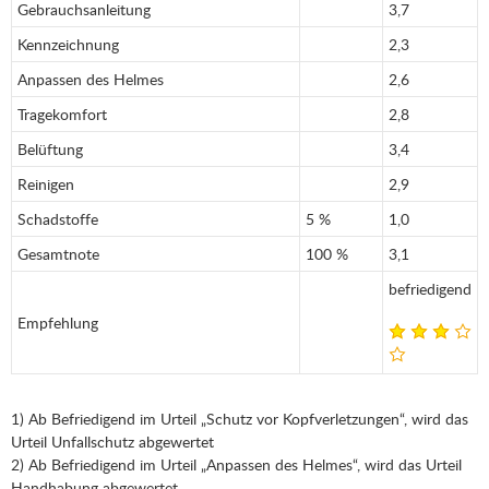
Gebrauchsanleitung
3,7
Kennzeichnung
2,3
Anpassen des Helmes
2,6
Tragekomfort
2,8
Belüftung
3,4
Reinigen
2,9
Schadstoffe
5 %
1,0
Gesamtnote
100 %
3,1
befriedigend
Empfehlung
1) Ab Befriedigend im Urteil „Schutz vor Kopfverletzungen“, wird das
Urteil Unfallschutz abgewertet
2) Ab Befriedigend im Urteil „Anpassen des Helmes“, wird das Urteil
Handhabung abgewertet