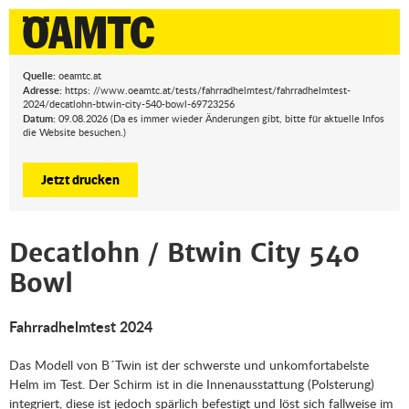
Quelle:
oeamtc.at
Adresse:
https: //www.oeamtc.at/tests/fahrradhelmtest/fahrradhelmtest-
2024/decatlohn-btwin-city-540-bowl-69723256
Datum:
09.08.2026 (Da es immer wieder Änderungen gibt, bitte für aktuelle Infos
die Website besuchen.)
Jetzt drucken
Decatlohn / Btwin City 540
Bowl
Fahrradhelmtest 2024
Das Modell von B´Twin ist der schwerste und unkomfortabelste
Helm im Test. Der Schirm ist in die Innenausstattung (Polsterung)
integriert, diese ist jedoch spärlich befestigt und löst sich fallweise im