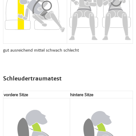
gut
ausreichend
mittel
schwach
schlecht
Schleudertraumatest
vordere Sitze
hintere Sitze