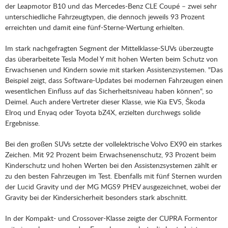
der Leapmotor B10 und das Mercedes-Benz CLE Coupé – zwei sehr
unterschiedliche Fahrzeugtypen, die dennoch jeweils 93 Prozent
erreichten und damit eine fünf-Sterne-Wertung erhielten.
Im stark nachgefragten Segment der Mittelklasse-SUVs überzeugte
das überarbeitete Tesla Model Y mit hohen Werten beim Schutz von
Erwachsenen und Kindern sowie mit starken Assistenzsystemen. "Das
Beispiel zeigt, dass Software-Updates bei modernen Fahrzeugen einen
wesentlichen Einfluss auf das Sicherheitsniveau haben können", so
Deimel. Auch andere Vertreter dieser Klasse, wie Kia EV5, Škoda
Elroq und Enyaq oder Toyota bZ4X, erzielten durchwegs solide
Ergebnisse.
Bei den großen SUVs setzte der vollelektrische Volvo EX90 ein starkes
Zeichen. Mit 92 Prozent beim Erwachsenenschutz, 93 Prozent beim
Kinderschutz und hohen Werten bei den Assistenzsystemen zählt er
zu den besten Fahrzeugen im Test. Ebenfalls mit fünf Sternen wurden
der Lucid Gravity und der MG MGS9 PHEV ausgezeichnet, wobei der
Gravity bei der Kindersicherheit besonders stark abschnitt.
In der Kompakt- und Crossover-Klasse zeigte der CUPRA Formentor