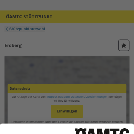
ÖAMTC STÜTZPUNKT