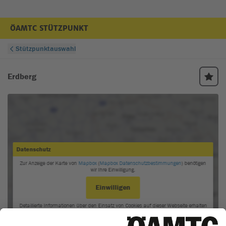
ÖAMTC STÜTZPUNKT