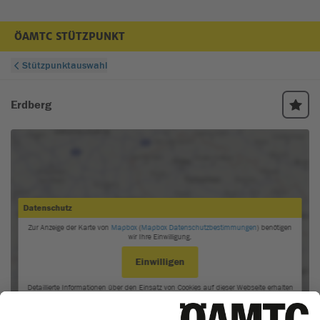
ÖAMTC STÜTZPUNKT