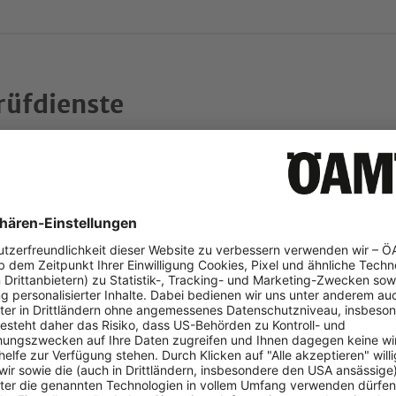
rüfdienste
izierte ÖAMTC-Techniker prüfen Ihr Fahrzeug mit modernsten
n u.a. folgende Prüfdienste geboten:
üfung
werksüberprüfung
tediagnose