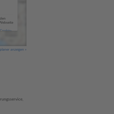
 den
 Webseite
Cookie-
laner anzeigen »
rungsservice,