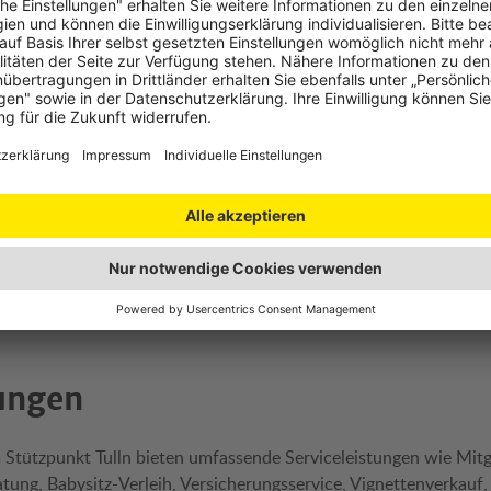
eparatur
fung
ng
baren
tungen
 Stützpunkt Tulln bieten umfassende Serviceleistungen wie Mitg
atung, Babysitz-Verleih, Versicherungsservice, Vignettenverkauf