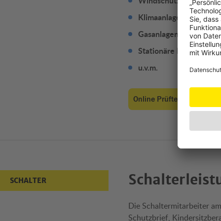
Windschutzscheiben-R
Klimaanlagen-Überprü
Gasanlagen-Überprüfu
Stationäre Pannenhilfe
u.v.m.
Online Prüftermin verein
Schalterleis
SCHALTER
Die Schaltermitarbeiter am
Schutzbrief, Kindersitzber