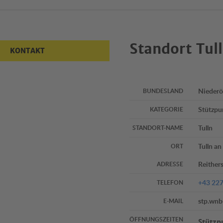
Standort Tul
KONTAKT
Niederö
BUNDESLAND
Stützpu
KATEGORIE
Tulln
STANDORT-NAME
Tulln a
ORT
Reither
ADRESSE
+43 227
TELEFON
stp.wn
E-MAIL
ÖFFNUNGSZEITEN
Stützp