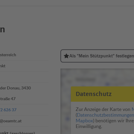
ln
sterreich
nkt
n der Donau, 3430
Datenschutz
straße 47
Zur Anzeige der Karte von
2 626 37
(
Datenschutzbestimmungen
Mapbox
) benötigen wir Ihre
b@oeamtc.at
Einwilligung.
unkt
(geschlossen)