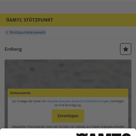
ÖAMTC STÜTZPUNKT