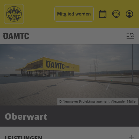
Mitglied werden
Termin buchen
Kontakt & 
Einl
© Neumayer Projektmanagement_Alexander Müller
Oberwart
LEISTUNGEN