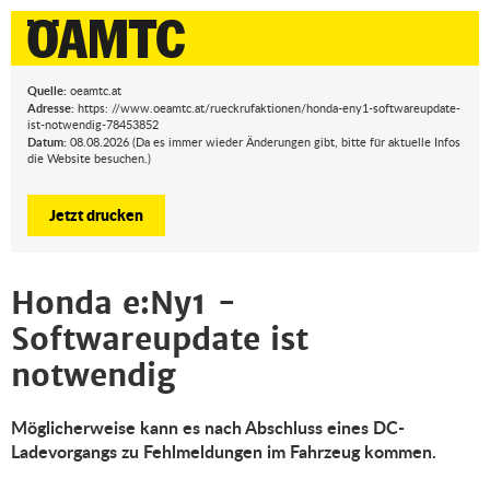
Quelle:
oeamtc.at
Adresse:
https: //www.oeamtc.at/rueckrufaktionen/honda-eny1-softwareupdate-
ist-notwendig-78453852
Datum:
08.08.2026 (Da es immer wieder Änderungen gibt, bitte für aktuelle Infos
die Website besuchen.)
Jetzt drucken
Honda e:Ny1 -
Softwareupdate ist
notwendig
Möglicherweise kann es nach Abschluss eines DC-
Ladevorgangs zu Fehlmeldungen im Fahrzeug kommen.