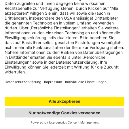
Passstraßen
Weiter
Camping
Weniger
anzeigen
Sehenswertes
Alphabetis
Für diese Inhalte ist ein Login
erforderlich.
Jetzt einloggen
Alpenblick
Alpinschule Adelboden