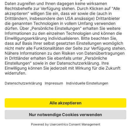
Weiter
Für diese Inhalte ist ein Login
erforderlich.
Jetzt einloggen
16th Street Baptist Church
Acadian Museum
Acme Oyster House
Alabama Jazz Hall of Fame
Alabama State Capitol