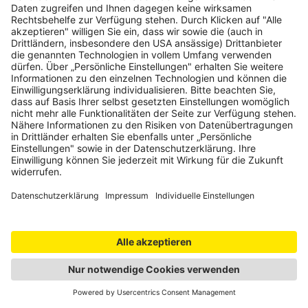
Passstraßen
Weiter
Camping
Weniger
anzeigen
Öffnungszeiten
Gespeicherte Routen
SO
00:00 – 23:59
Noch keine gespeicherten Routen
Route mit Klick auf Stern speichern
Barrierefreiheit
Barrierefreier Zugang
Jetzt gratis anmelden
Leistungen
und von vielen Vorteilen profitieren
Die ÖAMTC Fahrrad-Station schafft Abhilfe für kleinere
technische Gebrechen am Fahrrad. Mit
Aufhängevorrichtung für Fahrräder sowie Luftpumpe und
Werkzeug wie Inbus- und Schraubenschlüssel bzw.
Reifenheber.