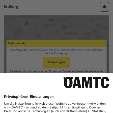
infolge von Fahrlässigkeit, Leichtfertigkeit oder einer jeglichen
gesetzwidrigen Handlung einschließlich Verkehrsverstößen Ihrerseits
verursacht wurde. Grundsätzlich sind Schäden, die durch den
Vermieter laut Mietvertrag nicht abgedeckt sind, auch nicht im
Rahmen des Null-Selbstbehalts mit abgedeckt.