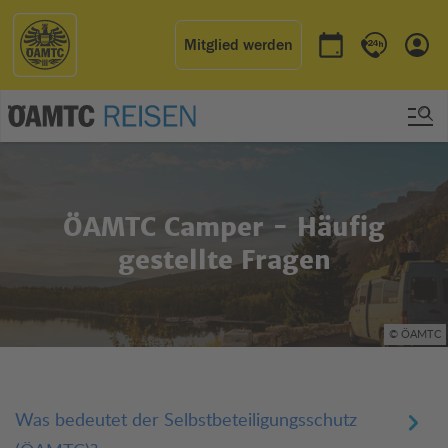
Mitglied werden
Termin buchen
Kontakt & 
Einl
ÖAMTC Camper - Häufig
gestellte Fragen
© ÖAMTC
Was bedeutet der Selbstbeteiligungsschutz