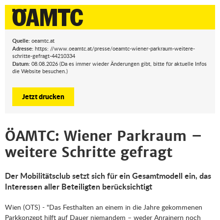
Quelle:
oeamtc.at
Adresse:
https: //www.oeamtc.at/presse/oeamtc-wiener-parkraum-weitere-
schritte-gefragt-44210334
Datum:
08.08.2026 (Da es immer wieder Änderungen gibt, bitte für aktuelle Infos
die Website besuchen.)
Jetzt drucken
ÖAMTC: Wiener Parkraum –
weitere Schritte gefragt
Der Mobilitätsclub setzt sich für ein Gesamtmodell ein, das
Interessen aller Beteiligten berücksichtigt
Wien (OTS) - "Das Festhalten an einem in die Jahre gekommenen
Parkkonzept hilft auf Dauer niemandem – weder Anrainern noch