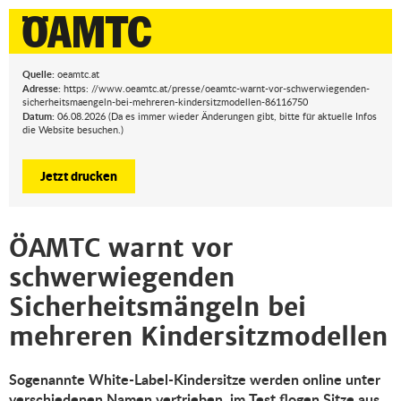
Quelle:
oeamtc.at
Adresse:
https: //www.oeamtc.at/presse/oeamtc-warnt-vor-schwerwiegenden-
sicherheitsmaengeln-bei-mehreren-kindersitzmodellen-86116750
Datum:
06.08.2026 (Da es immer wieder Änderungen gibt, bitte für aktuelle Infos
die Website besuchen.)
Jetzt drucken
ÖAMTC warnt vor
schwerwiegenden
Sicherheitsmängeln bei
mehreren Kindersitzmodellen
Sogenannte White-Label-Kindersitze werden online unter
verschiedenen Namen vertrieben, im Test flogen Sitze aus