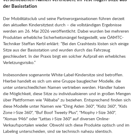
der Basisstation
Der Mobilitätsclub und seine Partnerorganisationen führen derzeit
den aktuellen Kindersitztest durch – die vollständigen Ergebnisse
werden am 26. Mai 2026 veröffentlicht. Dabei wurden bei mehreren
Produkten erhebliche Sicherheitsmängel festgestellt, wie ÖAMTC-
Techniker Steffan Kerbl erklärt: “Bei den Crashtests lösten sich einige
Sitze aus der Basisstation und wurden durch das Fahrzeug
geschleudert. In der Praxis birgt ein solcher Aufprall ein erhebliches
Verletzungsrisiko.”
Insbesondere sogenannte White-Label-Kindersitze sind betroffen.
Hierbei handelt es sich um eine Gruppe baugleicher Modelle, die
unter unterschiedlichen Namen vertrieben werden. Händler haben
die Möglichkeit, diese Sitze zu individualisieren und in großen Mengen
über Plattformen wie "Alibaba" zu beziehen. Entsprechend finden sich
diese Modelle unter Namen wie "Ding Aiden 360", "Kidiz 360", "Kids
Zone i-Size 360", "Buf Boof Tweety Plus", "Miophy i-Size 360",
"Xomax 946i" oder "Lettas i-Size 360" auf diversen Online-
Verkaufsportalen wieder. Obwohl sich diese Produkte optisch und im
Labeling unterscheiden, sind sie technisch nahezu identisch.