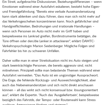
Ein Streit, aufgebrachte Diskussionen, Beziehungsdifferenzen – wenn
Emotionen während einer Autofahrt eskalieren, besteht hohe Eigen-
und Fremdgefährdung. "Bereits eine verbale Auseinandersetzung
kann stark ablenken und dazu führen, dass man sich nicht mehr auf
das Verkehrsgeschehen konzentrieren kann. Noch gefährlicher sind
Handgreiflichkeiten, Bedrohungen und irrationale Handlungen –
wenn sich Personen im Auto nicht mehr im Griff haben und
beispielsweise ins Lenkrad greifen, Bordinstrumente betätigen, die
Türe öffnen oder den/die Lenker:in attackieren", erklärt ÖAMTC-
Verkehrspsychologin Marion Seidenberger. Mögliche Folgen sind
Fahrfehler bis hin zu schweren Unfällen.
Daher sollte man in einer Streitsituation nicht ins Auto steigen und
stark beeinträchtigte Personen, die bereits aggressiv sind, nicht
mitnehmen. Prinzipiell sollte man belastende Themen während einer
Autofahrt vermeiden. "Das Auto ist ein ungünstiger Ausspracheort.
Die Enge, die fehlende Rückzugs- und Ausweichmöglichkeit, aber
auch das Nebeneinandersitzen und sich nicht direkt anschauen
können – all das wirkt sich nicht konsensual bzw. lösungsorientiert
aus", erklärt die Expertin. "Auch das 'Ausgeliefertsein', beispielsweise
bezüglich des Fahrstils, der Tempo- oder Routenwahl kann Stress
auslösen, Aggressionen fördern und steigern."