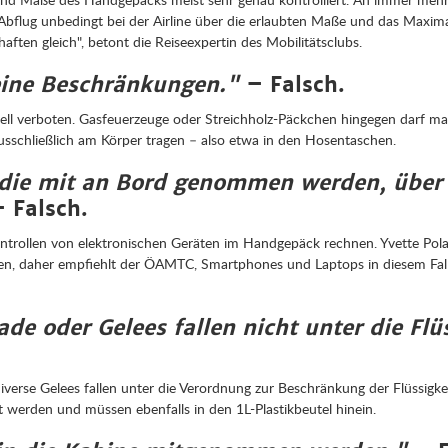
r Abflug unbedingt bei der Airline über die erlaubten Maße und das Max
haften gleich", betont die Reiseexpertin des Mobilitätsclubs.
eine Beschränkungen."
– Falsch.
ell verboten. Gasfeuerzeuge oder Streichholz-Päckchen hingegen darf man
sschließlich am Körper tragen – also etwa in den Hosentaschen.
 die mit an Bord genommen werden, über e
 Falsch.
ontrollen von elektronischen Geräten im Handgepäck rechnen. Yvette Pola
sen, daher empfiehlt der ÖAMTC, Smartphones und Laptops in diesem Fall
e oder Gelees fallen nicht unter die Flü
verse Gelees fallen unter die Verordnung zur Beschränkung der Flüssigk
rt werden und müssen ebenfalls in den 1L-Plastikbeutel hinein.