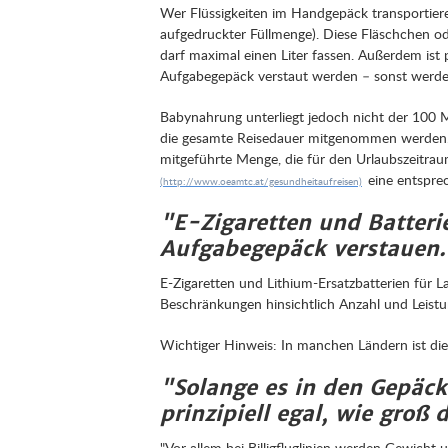
Wer Flüssigkeiten im Handgepäck transportieren 
aufgedruckter Füllmenge). Diese Fläschchen od
darf maximal einen Liter fassen. Außerdem ist 
Aufgabegepäck verstaut werden – sonst werden 
Babynahrung unterliegt jedoch nicht der 100 M
die gesamte Reisedauer mitgenommen werden. "
mitgeführte Menge, die für den Urlaubszeitraum 
eine entspre
"E-Zigaretten und Batter
Aufgabegepäck verstauen
E-Zigaretten und Lithium-Ersatzbatterien für
Beschränkungen hinsichtlich Anzahl und Leistun
Wichtiger Hinweis: In manchen Ländern ist die E
"Solange es in den Gepäckf
prinzipiell egal, wie groß
"Vor allem bei Billigfluglinien werden Gewich