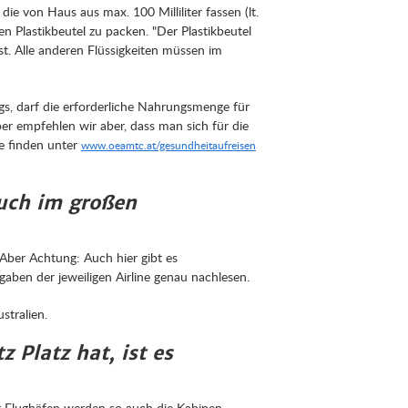
ie von Haus aus max. 100 Milliliter fassen (lt.
 Plastikbeutel zu packen. "Der Plastikbeutel
st. Alle anderen Flüssigkeiten müssen im
gs, darf die erforderliche Nahrungsmenge für
 empfehlen wir aber, dass man sich für die
de finden unter
www.oeamtc.at/gesundheitaufreisen
uch im großen
Aber Achtung: Auch hier gibt es
aben der jeweiligen Airline genau nachlesen.
stralien.
 Platz hat, ist es
r Flughäfen werden so auch die Kabinen-