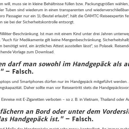
will, muss sie in kleine Behältnisse füllen bzw. Packungsgrößen wählen, d
er Tuben sind wiederum in einen transparenten und wiederverschließbaren
pro Passagier nur ein 1L-Beutel erlaubt", hält die ÖAMTC-Reiseexpertin fe
sie bei der Sicherheitskontrolle entsorgt.
illiliter-Beschränkung. Ist man mit einem Kind unter drei Jahren unterwe
Auch für Medikamente gilt keine Mengenbeschränkung. Sicherheitshalber
benötigt wird, ein ärztliches Attest ausstellen lässt", so Polasek. Reisen
chende Vorlage zum Download.
ien darf man sowohl im Handgepäck als a
."
– Falsch.
 Laptops und Smartphones dürfen nur im Handgepäck mitgeführt werden. 
gskapazität. Daher sollte man vor Reiseantritt stets die Handgepäcksvorg
inreise mit E-Zigaretten verboten – so z. B. in Vietnam, Thailand oder Au
ächern an Bord oder unter dem Vordersitz
 das Handgepäck ist."
– Falsch.
t und Maße des Handgepäcks meist sehr genau kontrolliert. An immer meh