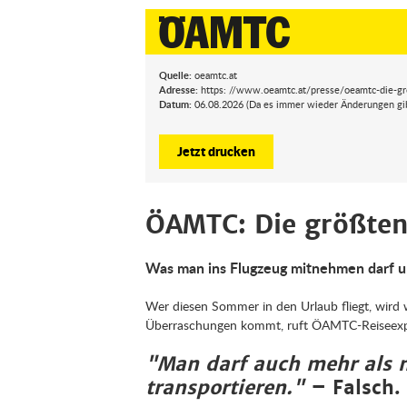
Quelle:
oeamtc.at
Adresse:
https: //www.oeamtc.at/presse/oeamtc-die-g
Datum:
06.08.2026 (Da es immer wieder Änderungen gibt,
Jetzt drucken
ÖAMTC: Die größte
Was man ins Flugzeug mitnehmen darf u
Wer diesen Sommer in den Urlaub fliegt, wird
Überraschungen kommt, ruft ÖAMTC-Reiseexpert
"Man darf auch mehr als n
transportieren."
– Falsch.