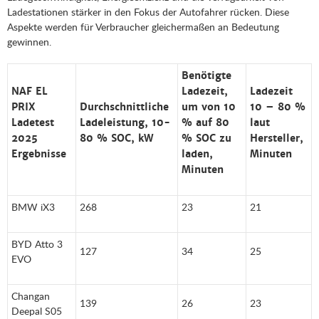
Ladestationen stärker in den Fokus der Autofahrer rücken. Diese
Aspekte werden für Verbraucher gleichermaßen an Bedeutung
gewinnen.
Benötigte
NAF EL
Ladezeit,
Ladezeit
PRIX
Durchschnittliche
um von 10
10 – 80 %
Ladetest
Ladeleistung, 10-
% auf 80
laut
2025
80 % SOC, kW
% SOC zu
Hersteller,
Ergebnisse
laden,
Minuten
Minuten
BMW iX3
268
23
21
BYD Atto 3
127
34
25
EVO
Changan
139
26
23
Deepal S05