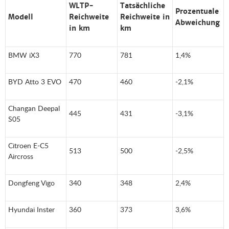
WLTP-
Tatsächliche
Prozentuale
Modell
Reichweite
Reichweite in
Abweichung
in km
km
BMW iX3
770
781
1,4%
BYD Atto 3 EVO
470
460
-2,1%
Changan Deepal
445
431
-3,1%
S05
Citroen E-C5
513
500
-2,5%
Aircross
Dongfeng Vigo
340
348
2,4%
Hyundai Inster
360
373
3,6%