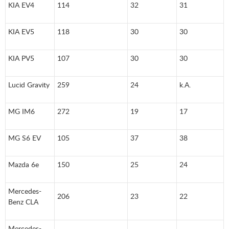
KIA EV4
114
32
31
KIA EV5
118
30
30
KIA PV5
107
30
30
Lucid Gravity
259
24
k.A.
MG IM6
272
19
17
MG S6 EV
105
37
38
Mazda 6e
150
25
24
Mercedes-
206
23
22
Benz CLA
Mercedes-