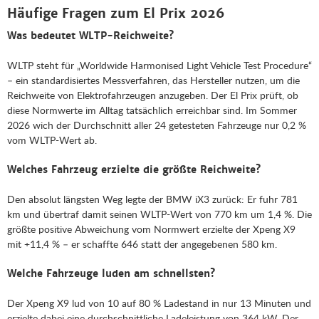
Häufige Fragen zum El Prix 2026
Was bedeutet WLTP-Reichweite?
WLTP steht für „Worldwide Harmonised Light Vehicle Test Procedure“
– ein standardisiertes Messverfahren, das Hersteller nutzen, um die
Reichweite von Elektrofahrzeugen anzugeben. Der El Prix prüft, ob
diese Normwerte im Alltag tatsächlich erreichbar sind. Im Sommer
2026 wich der Durchschnitt aller 24 getesteten Fahrzeuge nur 0,2 %
vom WLTP-Wert ab.
Welches Fahrzeug erzielte die größte Reichweite?
Den absolut längsten Weg legte der BMW iX3 zurück: Er fuhr 781
km und übertraf damit seinen WLTP-Wert von 770 km um 1,4 %. Die
größte positive Abweichung vom Normwert erzielte der Xpeng X9
mit +11,4 % – er schaffte 646 statt der angegebenen 580 km.
Welche Fahrzeuge luden am schnellsten?
Der Xpeng X9 lud von 10 auf 80 % Ladestand in nur 13 Minuten und
erzielte dabei eine durchschnittliche Ladeleistung von 364 kW. Der