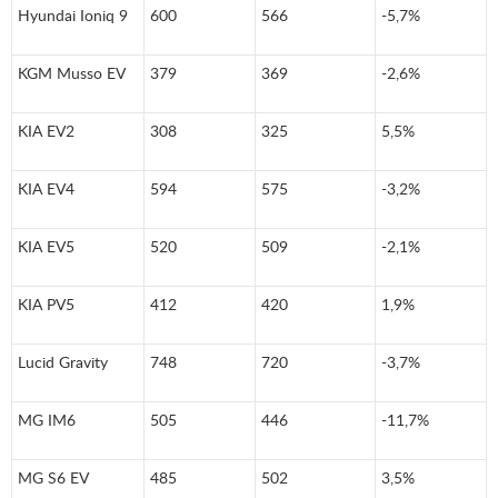
Hyundai Ioniq 9
600
566
-5,7%
KGM Musso EV
379
369
-2,6%
KIA EV2
308
325
5,5%
KIA EV4
594
575
-3,2%
KIA EV5
520
509
-2,1%
KIA PV5
412
420
1,9%
Lucid Gravity
748
720
-3,7%
MG IM6
505
446
-11,7%
MG S6 EV
485
502
3,5%