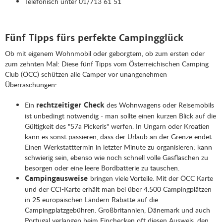
Telefonisch unter 01/713 61 51
Fünf Tipps fürs perfekte Campingglück
Ob mit eigenem Wohnmobil oder geborgtem, ob zum ersten oder
zum zehnten Mal: Diese fünf Tipps vom Österreichischen Camping
Club (ÖCC) schützen alle Camper vor unangenehmen
Überraschungen:
Ein
des Wohnwagens oder Reisemobils
rechtzeitiger Check
ist unbedingt notwendig - man sollte einen kurzen Blick auf die
Gültigkeit des "57a Pickerls" werfen. In Ungarn oder Kroatien
kann es sonst passieren, dass der Urlaub an der Grenze endet.
Einen Werkstatttermin in letzter Minute zu organisieren; kann
schwierig sein, ebenso wie noch schnell volle Gasflaschen zu
besorgen oder eine leere Bordbatterie zu tauschen.
bringen viele Vorteile. Mit der ÖCC Karte
Campingausweise
und der CCI-Karte erhält man bei über 4.500 Campingplätzen
in 25 europäischen Ländern Rabatte auf die
Campingplatzgebühren. Großbritannien, Dänemark und auch
Portugal verlangen beim Einchecken oft diesen Ausweis, den