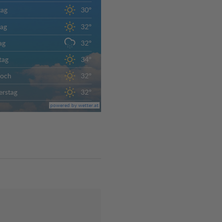
tag
30°
ag
32°
ag
32°
tag
34°
woch
32°
rstag
32°
powered by wetter.at