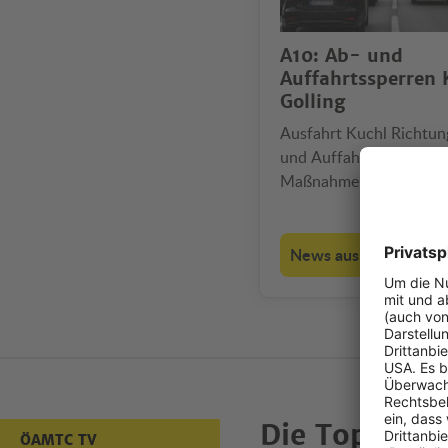
A10: Ab- und
Auffahrtssperren 
Golling
Ausfahrt Kuchl Richtu
und Auffahrten Golling 
Maßnahme gilt auch für
Einheimische.
News aus den Bundes
Die Top-Vid
ÖAMTC TV