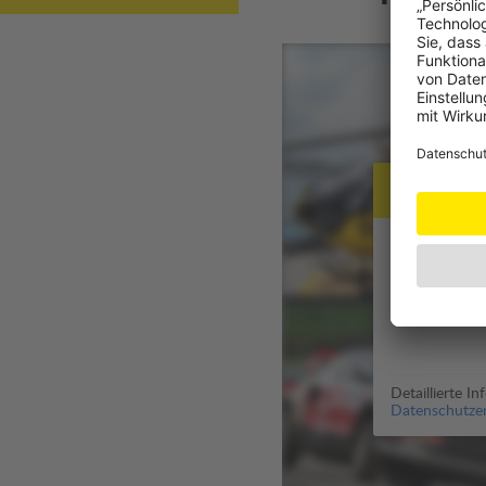
Datensch
Zur Anzeige 
Für die Aus
genutzt (
Dat
Detaillierte I
Datenschutzer