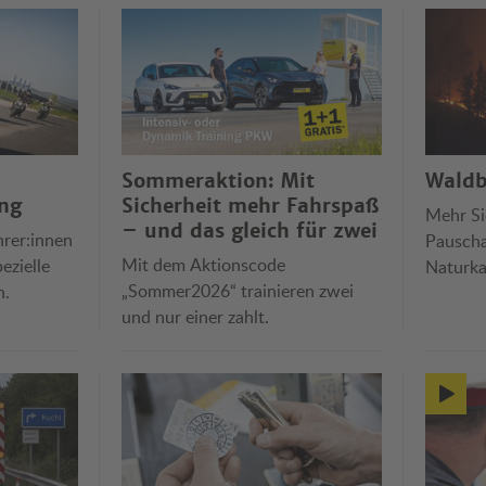
Sommeraktion: Mit
Waldb
ng
Sicherheit mehr Fahrspaß
Mehr Si
– und das gleich für zwei
hrer:innen
Pauscha
Mit dem Aktionscode
ezielle
Naturka
„Sommer2026“ trainieren zwei
n.
Reiserüc
und nur einer zahlt.
und ört