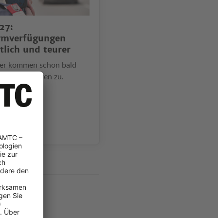
27:
ymverfügungen
tlich und teurer
er kommen schon bald
 höhere Strafen zu.