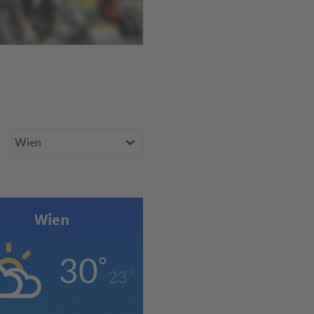
Bundesland
Wien
er
30
°
°
23