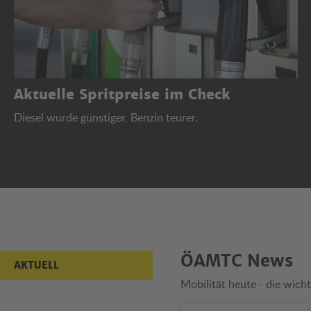
Aktuelle Spritpreise im Check
Diesel wurde günstiger, Benzin teurer.
Aktuell
ÖAMTC News
AKTUELL
Mobilität heute - die wicht