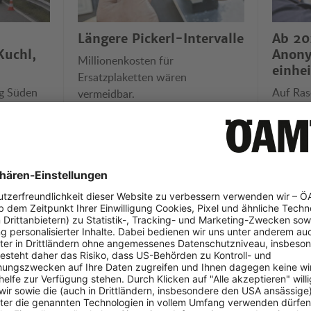
Längere Pickerl-Intervalle
Ab 20
Kuchl,
Anon
Millionenkosten für
einhei
Ersatzplaketten wären
ng Süden
Auf Ras
vermeidbar.
betroffen,
spürbar
ländern
eos der Woche