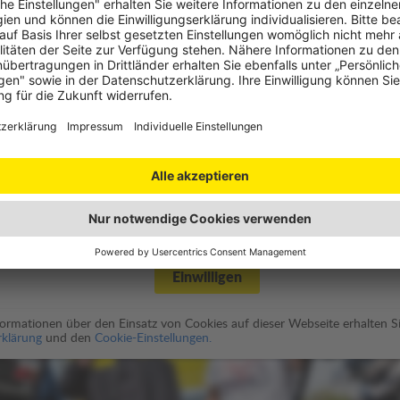
utz
des Video-Players benötigen wir Ihre Einwilligung.
spielung wird eine moderne HTML5 Video Player Lösung namens
enschutzbestimmungen von JW Player
).
Einwilligen
nformationen über den Einsatz von Cookies auf dieser Webseite erhalten Si
klärung
und den
Cookie-Einstellungen.