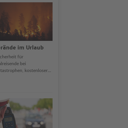
rände im Urlaub
cherheit für
lreisende bei
tastrophen, kostenloser
ktritt nur bei zeitlicher
licher Nähe …