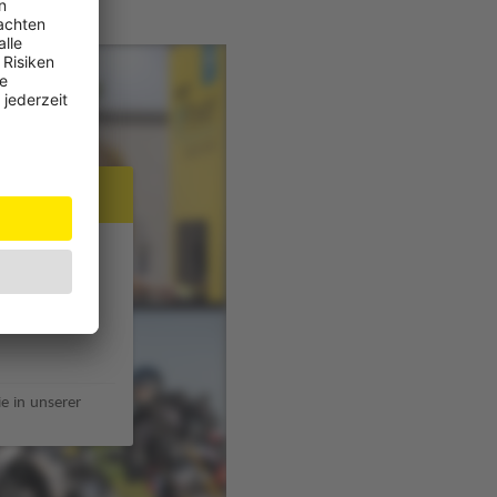
JW Player
e in unserer