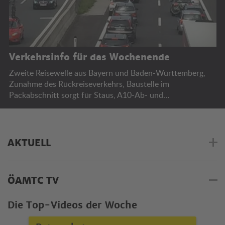
Verkehrsinfo für das Wochenende
Zweite Reisewelle aus Bayern und Baden-Württemberg,
Zunahme des Rückreiseverkehrs, Baustelle im
Packabschnitt sorgt für Staus, A10-Ab- und
Auffahrtssperren, Bregenzer Festspiele.
AKTUELL
ÖAMTC TV
Die Top-Videos der Woche