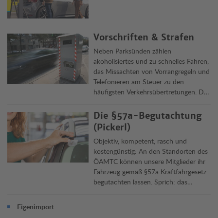
Vorschriften & Strafen
Neben Parksünden zählen
akoholisiertes und zu schnelles Fahren,
das Missachten von Vorrangregeln und
Telefonieren am Steuer zu den
häufigsten Verkehrsübertretungen. Die
Clubjuristen informieren über Delikte,
Vorschriften und ihre Rechtsfolgen in
Die §57a-Begutachtung
Österreich und im Ausland.
(Pickerl)
Objektiv, kompetent, rasch und
kostengünstig: An den Standorten des
ÖAMTC können unsere Mitglieder ihr
Fahrzeug gemäß §57a Kraftfahrgesetz
begutachten lassen. Sprich: das
„Pickerl“ machen lassen. Die
Überprüfung dauert rund 45 Minuten,
Eigenimport
Termin jetzt online vereinbaren.