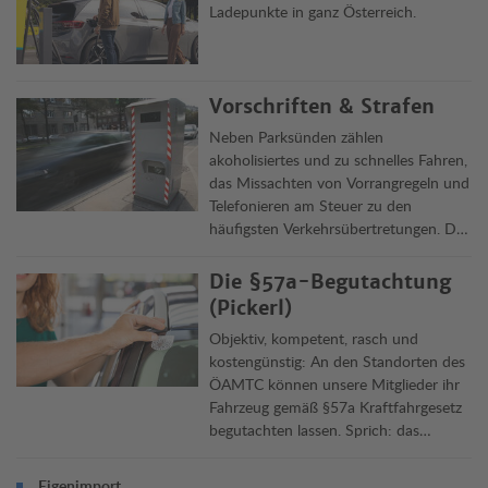
Ladepunkte in ganz Österreich.
Vorschriften & Strafen
Neben Parksünden zählen
akoholisiertes und zu schnelles Fahren,
das Missachten von Vorrangregeln und
Telefonieren am Steuer zu den
häufigsten Verkehrsübertretungen. Die
Clubjuristen informieren über Delikte,
Vorschriften und ihre Rechtsfolgen in
Die §57a-Begutachtung
Österreich und im Ausland.
(Pickerl)
Objektiv, kompetent, rasch und
kostengünstig: An den Standorten des
ÖAMTC können unsere Mitglieder ihr
Fahrzeug gemäß §57a Kraftfahrgesetz
begutachten lassen. Sprich: das
„Pickerl“ machen lassen. Die
Überprüfung dauert rund 45 Minuten,
Eigenimport