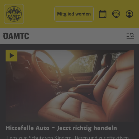
Mitglied werden
Termin buchen
Kontakt & 
Einl
ÖAMTC
Hitzefalle Auto - Jetzt richtig handeln
Tipps zum Schutz von Kindern, Tieren und zur effektiven