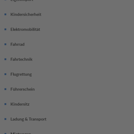
Termin jetzt online vereinbaren.
Kindersicherheit
Elektromobilität
Fahrrad
Fahrtechnik
Flugrettung
Führerschein
Kindersitz
Ladung & Transport
Mietwagen