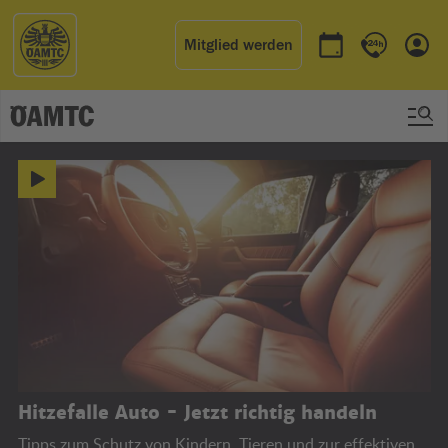
Mitglied werden
Termin buchen
Kontakt & 
Einl
ÖAMTC
Hitzefalle Auto - Jetzt richtig handeln
Tipps zum Schutz von Kindern, Tieren und zur effektiven