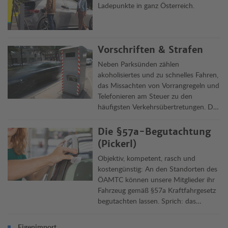
Ladepunkte in ganz Österreich.
Vorschriften & Strafen
Neben Parksünden zählen
akoholisiertes und zu schnelles Fahren,
das Missachten von Vorrangregeln und
Telefonieren am Steuer zu den
häufigsten Verkehrsübertretungen. Die
Clubjuristen informieren über Delikte,
Vorschriften und ihre Rechtsfolgen in
Die §57a-Begutachtung
Österreich und im Ausland.
(Pickerl)
Objektiv, kompetent, rasch und
kostengünstig: An den Standorten des
ÖAMTC können unsere Mitglieder ihr
Fahrzeug gemäß §57a Kraftfahrgesetz
begutachten lassen. Sprich: das
„Pickerl“ machen lassen. Die
Überprüfung dauert rund 45 Minuten,
Eigenimport