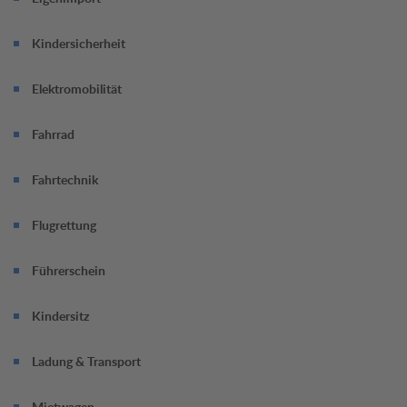
Termin jetzt online vereinbaren.
Kindersicherheit
Elektromobilität
Fahrrad
Fahrtechnik
Flugrettung
Führerschein
Kindersitz
Ladung & Transport
Mietwagen