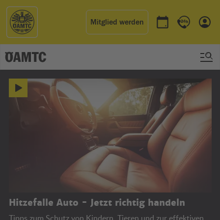
Mitglied werden
Termin buchen
Kontakt & 
Einl
ÖAMTC
Hitzefalle Auto - Jetzt richtig handeln
Tipps zum Schutz von Kindern, Tieren und zur effektiven