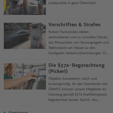
Ladepunkte in ganz Österreich.
Vorschriften & Strafen
Neben Parksünden zählen
akoholisiertes und zu schnelles Fahren,
das Missachten von Vorrangregeln und
Telefonieren am Steuer zu den
häufigsten Verkehrsübertretungen. Die
Clubjuristen informieren über Delikte,
Vorschriften und ihre Rechtsfolgen in
Die §57a-Begutachtung
Österreich und im Ausland.
(Pickerl)
Objektiv, kompetent, rasch und
kostengünstig: An den Standorten des
ÖAMTC können unsere Mitglieder ihr
Fahrzeug gemäß §57a Kraftfahrgesetz
begutachten lassen. Sprich: das
„Pickerl“ machen lassen. Die
Überprüfung dauert rund 45 Minuten,
Eigenimport