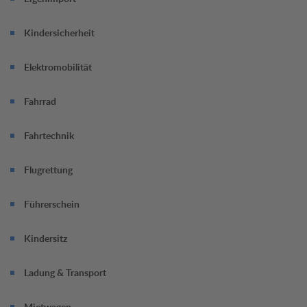
Termin jetzt online vereinbaren.
Kindersicherheit
Elektromobilität
Fahrrad
Fahrtechnik
Flugrettung
Führerschein
Kindersitz
Ladung & Transport
Mietwagen