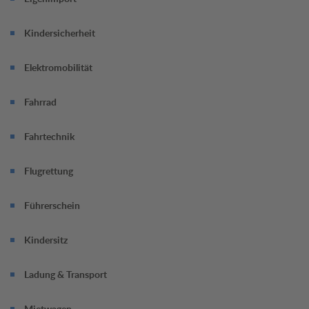
Termin jetzt online vereinbaren.
Kindersicherheit
Elektromobilität
Fahrrad
Fahrtechnik
Flugrettung
Führerschein
Kindersitz
Ladung & Transport
Mietwagen