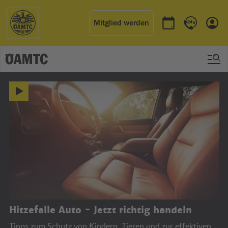
Mitglied werden
Termin buchen
Kontakt & 
Einl
ÖAMTC
Hitzefalle Auto - Jetzt richtig handeln
Tipps zum Schutz von Kindern, Tieren und zur effektiven