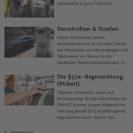
Ladepunkte in ganz Österreich.
Vorschriften & Strafen
Neben Parksünden zählen
akoholisiertes und zu schnelles Fahren,
das Missachten von Vorrangregeln und
Telefonieren am Steuer zu den
häufigsten Verkehrsübertretungen. Die
Clubjuristen informieren über Delikte,
Vorschriften und ihre Rechtsfolgen in
Die §57a-Begutachtung
Österreich und im Ausland.
(Pickerl)
Objektiv, kompetent, rasch und
kostengünstig: An den Standorten des
ÖAMTC können unsere Mitglieder ihr
Fahrzeug gemäß §57a Kraftfahrgesetz
begutachten lassen. Sprich: das
„Pickerl“ machen lassen. Die
Überprüfung dauert rund 45 Minuten,
Eigenimport