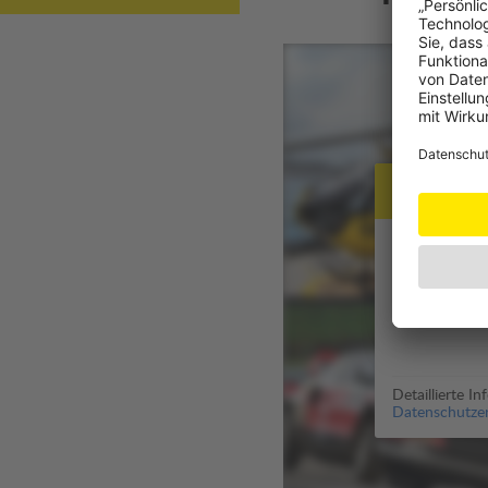
Datensch
Zur Anzeige 
Für die Aus
genutzt (
Dat
Detaillierte I
Datenschutzer