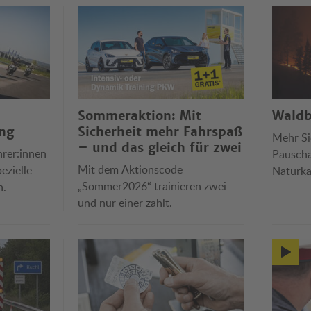
Sommeraktion: Mit
Waldb
ng
Sicherheit mehr Fahrspaß
Mehr Si
– und das gleich für zwei
hrer:innen
Pauscha
Mit dem Aktionscode
ezielle
Naturka
„Sommer2026“ trainieren zwei
n.
Reiserüc
und nur einer zahlt.
und ört