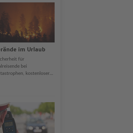
rände im Urlaub
cherheit für
lreisende bei
tastrophen, kostenloser
ktritt nur bei zeitlicher
licher Nähe …