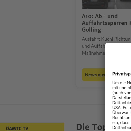
A10: Ab- und
Auffahrtssperren 
Golling
Ausfahrt Kuchl Richtu
und Auffahrten Golling 
Maßnahme gilt auch für
Einheimische.
News aus den Bundes
Die Top-Vid
ÖAMTC TV