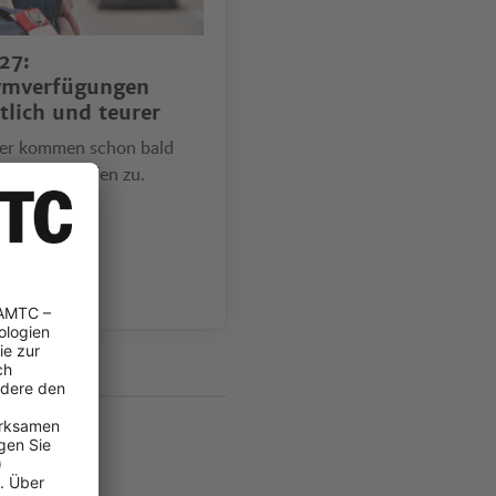
27:
ymverfügungen
tlich und teurer
er kommen schon bald
 höhere Strafen zu.