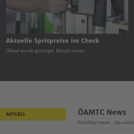
Aktuelle Spritpreise im Check
Diesel wurde günstiger, Benzin teurer.
Aktuell
ÖAMTC News
AKTUELL
Mobilität heute - die wicht