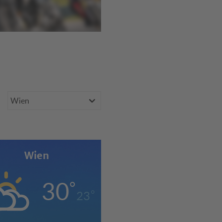
Bundesland
Wien
er
30
°
°
23