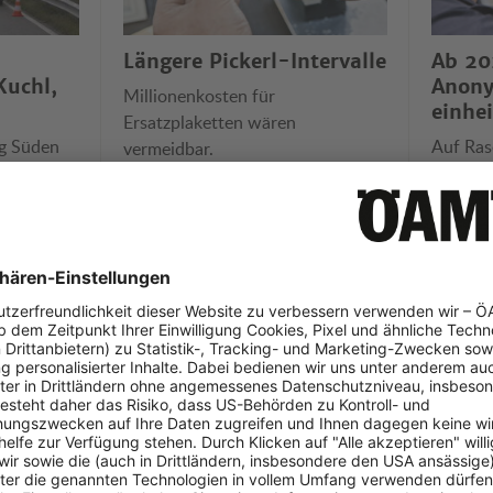
Längere Pickerl-Intervalle
Ab 20
Kuchl,
Anon
Millionenkosten für
einhei
Ersatzplaketten wären
ng Süden
Auf Ras
vermeidbar.
betroffen,
spürbar
ländern
eos der Woche