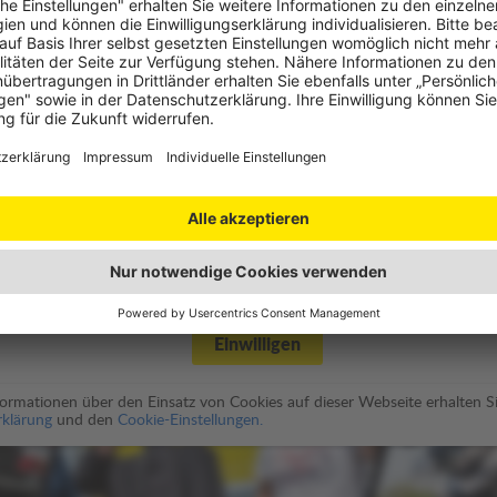
utz
des Video-Players benötigen wir Ihre Einwilligung.
spielung wird eine moderne HTML5 Video Player Lösung namens
enschutzbestimmungen von JW Player
).
Einwilligen
nformationen über den Einsatz von Cookies auf dieser Webseite erhalten Si
klärung
und den
Cookie-Einstellungen.