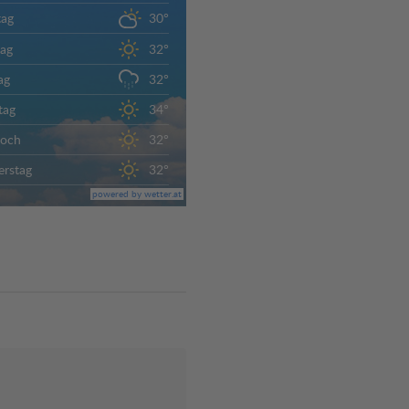
tag
30°
ag
32°
ag
32°
tag
34°
woch
32°
rstag
32°
powered by wetter.at