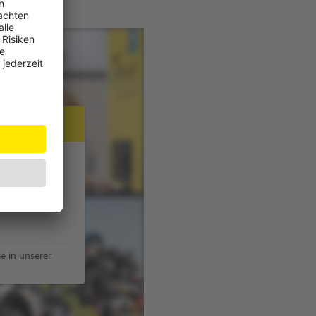
JW Player
e in unserer